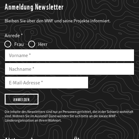
Anmeldung Newsletter
Bleiben Sie über den WWF und seine Projekte informiert.
Web2Case
Fieldset
anrede_name
Anrede
Infofelder
Frau
Herr
Vorname
Nachname
E-
Mailadresse
E-
Mail
Adresse
Ich
möchte,
dass
der
WWF
Die Inhalte des Newsletters sind nur an Personen gerichtet, die in der Schweiz wohnhaft
mich
sind. Wohnen Sie im Ausland? Dann wenden Sie sich bitte an die lokale WWF-
über
seine
Länderorganisation an Ihrem Wohnort.
Projekte
informiert.