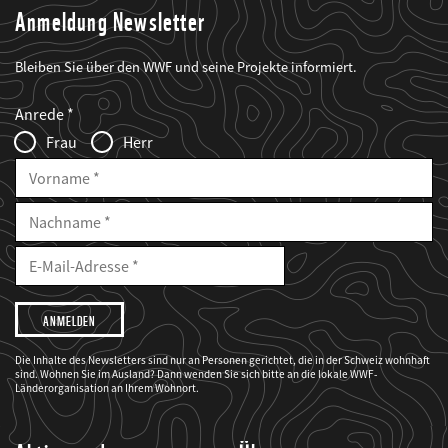
Anmeldung Newsletter
Bleiben Sie über den WWF und seine Projekte informiert.
Web2Case
Fieldset
anrede_name
Anrede
Infofelder
Frau
Herr
Vorname
Nachname
E-
Mailadresse
E-
Mail
Adresse
Ich
möchte,
dass
der
WWF
Die Inhalte des Newsletters sind nur an Personen gerichtet, die in der Schweiz wohnhaft
mich
sind. Wohnen Sie im Ausland? Dann wenden Sie sich bitte an die lokale WWF-
über
seine
Länderorganisation an Ihrem Wohnort.
Projekte
informiert.