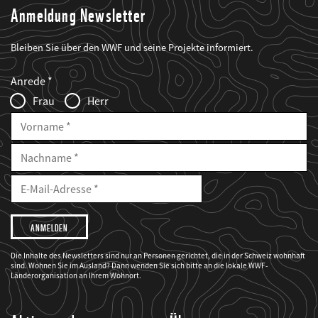
Anmeldung Newsletter
Bleiben Sie über den WWF und seine Projekte informiert.
Web2Case
Fieldset
anrede_name
Anrede
Infofelder
Frau
Herr
Vorname
Nachname
E-
Mailadresse
E-
Mail
Adresse
Ich
möchte,
dass
der
WWF
Die Inhalte des Newsletters sind nur an Personen gerichtet, die in der Schweiz wohnhaft
mich
sind. Wohnen Sie im Ausland? Dann wenden Sie sich bitte an die lokale WWF-
über
seine
Länderorganisation an Ihrem Wohnort.
Projekte
informiert.