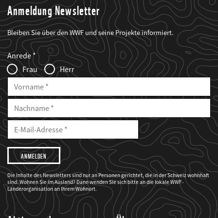
Anmeldung Newsletter
Bleiben Sie über den WWF und seine Projekte informiert.
Web2Case
Fieldset
anrede_name
Anrede
Infofelder
Frau
Herr
Vorname
Nachname
E-
Mailadresse
E-
Mail
Adresse
Ich
möchte,
dass
der
WWF
Die Inhalte des Newsletters sind nur an Personen gerichtet, die in der Schweiz wohnhaft
mich
sind. Wohnen Sie im Ausland? Dann wenden Sie sich bitte an die lokale WWF-
über
seine
Länderorganisation an Ihrem Wohnort.
Projekte
informiert.