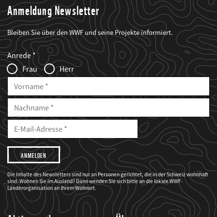
Anmeldung Newsletter
Bleiben Sie über den WWF und seine Projekte informiert.
Web2Case
Fieldset
anrede_name
Anrede
Infofelder
Frau
Herr
Vorname
Nachname
E-
Mailadresse
E-
Mail
Adresse
Ich
möchte,
dass
der
WWF
Die Inhalte des Newsletters sind nur an Personen gerichtet, die in der Schweiz wohnhaft
mich
sind. Wohnen Sie im Ausland? Dann wenden Sie sich bitte an die lokale WWF-
über
seine
Länderorganisation an Ihrem Wohnort.
Projekte
informiert.