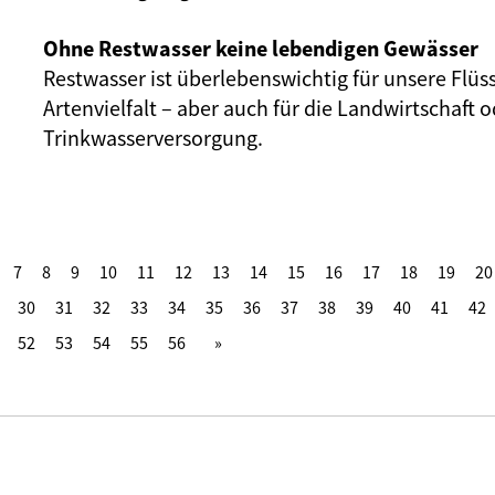
Ohne Restwasser keine lebendigen Gewässer
Restwasser ist überlebenswichtig für unsere Flüs
Artenvielfalt – aber auch für die Landwirtschaft o
Trinkwasserversorgung.
7
8
9
10
11
12
13
14
15
16
17
18
19
20
30
31
32
33
34
35
36
37
38
39
40
41
42
52
53
54
55
56