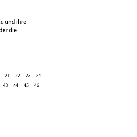
se und ihre
der die
21
22
23
24
43
44
45
46