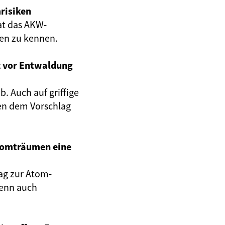
risiken
at das AKW-
gen zu kennen.
z vor Entwaldung
. Auch auf griffige
en dem Vorschlag
Atomträumen eine
ag zur Atom-
wenn auch