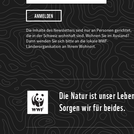
Mail
Adresse
Ich
möchte,
dass
der
WWF
Die Inhalte des Newsletters sind nur an Personen gerichtet,
mich
die in der Schweiz wohnhaft sind. Wohnen Sie im Ausland?
über
Dann wenden Sie sich bitte an die lokale WWF-
seine
Projekte
Länderorganisation an Ihrem Wohnort.
informiert.
Die Natur ist unser Lebe
Sorgen wir für beides.