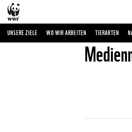
Direkt
zum
Inhalt
UNSERE ZIELE
WO WIR ARBEITEN
TIERARTEN
N
Medienm