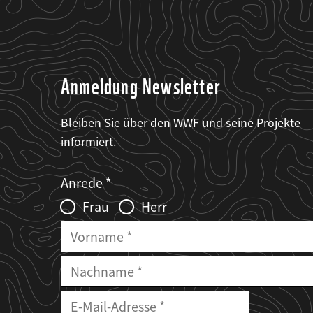
Anmeldung Newsletter
Bleiben Sie über den WWF und seine Projekte
informiert.
Web2Case
Fieldset
anrede_name
Anrede
Infofelder
Frau
Herr
Vorname
Nachname
E-
Mailadresse
E-