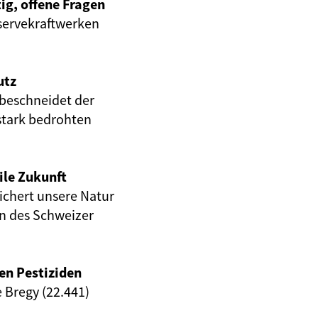
ig, offene Fragen
servekraftwerken
utz
beschneidet der
stark bedrohten
ile Zukunft
eichert unsere Natur
en des Schweizer
en Pestiziden
e Bregy (22.441)