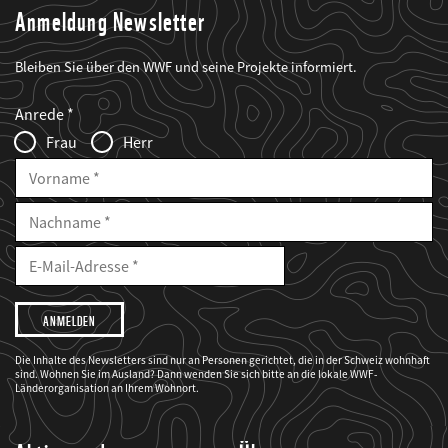
Anmeldung Newsletter
Bleiben Sie über den WWF und seine Projekte informiert.
Web2Case
Fieldset
anrede_name
Anrede
Infofelder
Frau
Herr
Vorname
Nachname
E-
Mailadresse
E-
Mail
Adresse
Ich
möchte,
dass
der
WWF
Die Inhalte des Newsletters sind nur an Personen gerichtet, die in der Schweiz wohnhaft
mich
sind. Wohnen Sie im Ausland? Dann wenden Sie sich bitte an die lokale WWF-
über
seine
Länderorganisation an Ihrem Wohnort.
Projekte
informiert.