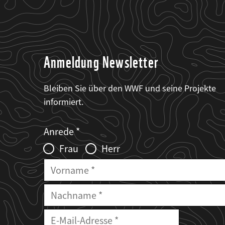
Anmeldung Newsletter
Bleiben Sie über den WWF und seine Projekte
informiert.
Web2Case
Fieldset
anrede_name
Anrede
Infofelder
Frau
Herr
Vorname
Nachname
E-
Mailadresse
E-