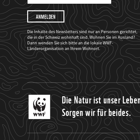
Mail
Adresse
Ich
möchte,
dass
der
WWF
Die Inhalte des Newsletters sind nur an Personen gerichtet,
mich
die in der Schweiz wohnhaft sind. Wohnen Sie im Ausland?
über
Dann wenden Sie sich bitte an die lokale WWF-
seine
Projekte
Länderorganisation an Ihrem Wohnort.
informiert.
Die Natur ist unser Lebe
Sorgen wir für beides.