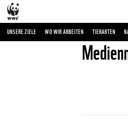
Direkt
zum
Inhalt
UNSERE ZIELE
WO WIR ARBEITEN
TIERARTEN
N
Medienm