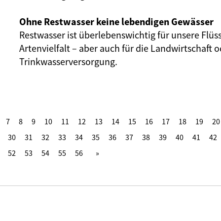
Ohne Restwasser keine lebendigen Gewässer
Restwasser ist überlebenswichtig für unsere Flüs
Artenvielfalt – aber auch für die Landwirtschaft o
Trinkwasserversorgung.
7
8
9
10
11
12
13
14
15
16
17
18
19
20
30
31
32
33
34
35
36
37
38
39
40
41
42
52
53
54
55
56