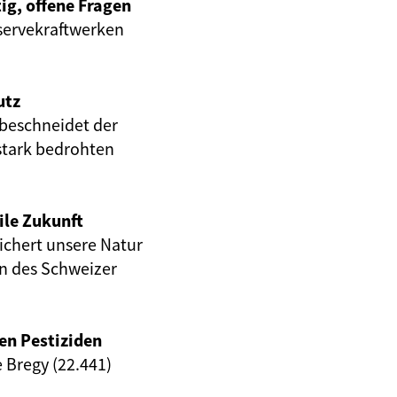
ig, offene Fragen
servekraftwerken
utz
beschneidet der
stark bedrohten
ile Zukunft
eichert unsere Natur
en des Schweizer
en Pestiziden
e Bregy (22.441)