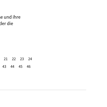
se und ihre
der die
21
22
23
24
43
44
45
46