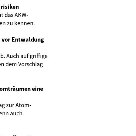
risiken
at das AKW-
gen zu kennen.
z vor Entwaldung
. Auch auf griffige
en dem Vorschlag
Atomträumen eine
ag zur Atom-
wenn auch