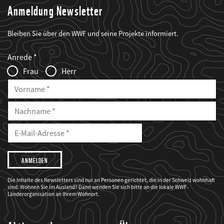
Anmeldung Newsletter
Bleiben Sie über den WWF und seine Projekte informiert.
Web2Case
Fieldset
anrede_name
Anrede
Infofelder
Frau
Herr
Vorname
Nachname
E-
Mailadresse
E-
Mail
Adresse
Ich
möchte,
dass
der
WWF
Die Inhalte des Newsletters sind nur an Personen gerichtet, die in der Schweiz wohnhaft
mich
sind. Wohnen Sie im Ausland? Dann wenden Sie sich bitte an die lokale WWF-
über
seine
Länderorganisation an Ihrem Wohnort.
Projekte
informiert.