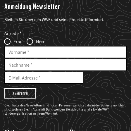
Anmeldung Newsletter
Bleiben Sie über den WWF und seine Projekte informiert.
Web2Case
Fieldset
anrede_name
Anrede
Infofelder
Frau
Herr
Vorname
Nachname
E-
Mailadresse
E-
Mail
Adresse
Ich
möchte,
dass
der
WWF
Die Inhalte des Newsletters sind nur an Personen gerichtet, die in der Schweiz wohnhaft
mich
sind. Wohnen Sie im Ausland? Dann wenden Sie sich bitte an die lokale WWF-
über
seine
Länderorganisation an Ihrem Wohnort.
Projekte
informiert.