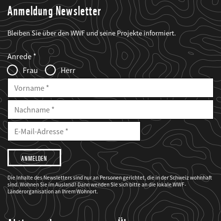
Anmeldung Newsletter
Bleiben Sie über den WWF und seine Projekte informiert.
Web2Case
Fieldset
anrede_name
Anrede
Infofelder
Frau
Herr
Vorname
Nachname
E-
Mailadresse
E-
Mail
Adresse
Ich
möchte,
dass
der
WWF
Die Inhalte des Newsletters sind nur an Personen gerichtet, die in der Schweiz wohnhaft
mich
sind. Wohnen Sie im Ausland? Dann wenden Sie sich bitte an die lokale WWF-
über
seine
Länderorganisation an Ihrem Wohnort.
Projekte
informiert.