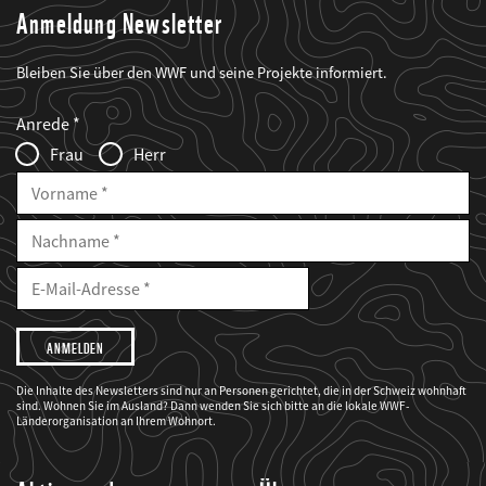
Anmeldung Newsletter
Bleiben Sie über den WWF und seine Projekte informiert.
Web2Case
Fieldset
anrede_name
Anrede
Infofelder
Frau
Herr
Vorname
Nachname
E-
Mailadresse
E-
Mail
Adresse
Ich
möchte,
dass
der
WWF
Die Inhalte des Newsletters sind nur an Personen gerichtet, die in der Schweiz wohnhaft
mich
sind. Wohnen Sie im Ausland? Dann wenden Sie sich bitte an die lokale WWF-
über
seine
Länderorganisation an Ihrem Wohnort.
Projekte
informiert.