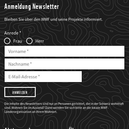
Anmeldung Newsletter
Bleiben Sie über den WWF und seine Projekte informiert.
Web2Case
Fieldset
anrede_name
Anrede
Infofelder
Frau
Herr
Vorname
Nachname
E-
Mailadresse
E-
Mail
Adresse
Ich
möchte,
dass
der
WWF
Die Inhalte des Newsletters sind nur an Personen gerichtet, die in der Schweiz wohnhaft
mich
sind. Wohnen Sie im Ausland? Dann wenden Sie sich bitte an die lokale WWF-
über
seine
Länderorganisation an Ihrem Wohnort.
Projekte
informiert.