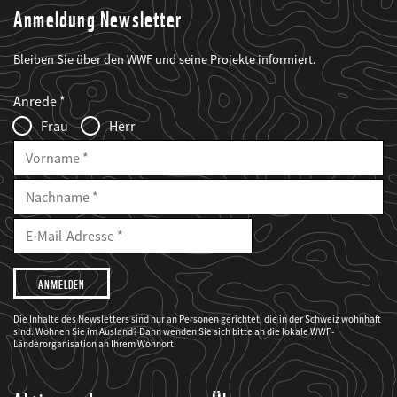
Anmeldung Newsletter
Bleiben Sie über den WWF und seine Projekte informiert.
Web2Case
Fieldset
anrede_name
Anrede
Infofelder
Frau
Herr
Vorname
Nachname
E-
Mailadresse
E-
Mail
Adresse
Ich
möchte,
dass
der
WWF
Die Inhalte des Newsletters sind nur an Personen gerichtet, die in der Schweiz wohnhaft
mich
sind. Wohnen Sie im Ausland? Dann wenden Sie sich bitte an die lokale WWF-
über
seine
Länderorganisation an Ihrem Wohnort.
Projekte
informiert.