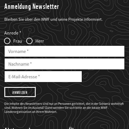
Anmeldung Newsletter
Bleiben Sie über den WWF und seine Projekte informiert.
Web2Case
Fieldset
anrede_name
Anrede
Infofelder
Frau
Herr
Vorname
Nachname
E-
Mailadresse
E-
Mail
Adresse
Ich
möchte,
dass
der
WWF
Die Inhalte des Newsletters sind nur an Personen gerichtet, die in der Schweiz wohnhaft
mich
sind. Wohnen Sie im Ausland? Dann wenden Sie sich bitte an die lokale WWF-
über
seine
Länderorganisation an Ihrem Wohnort.
Projekte
informiert.