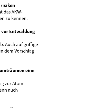
risiken
at das AKW-
gen zu kennen.
z vor Entwaldung
. Auch auf griffige
en dem Vorschlag
Atomträumen eine
ag zur Atom-
wenn auch