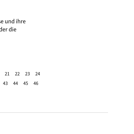
se und ihre
der die
21
22
23
24
43
44
45
46