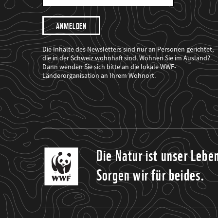
Mail
Adresse
Ich
möchte,
dass
der
WWF
Die Inhalte des Newsletters sind nur an Personen gerichtet,
mich
die in der Schweiz wohnhaft sind. Wohnen Sie im Ausland?
über
Dann wenden Sie sich bitte an die lokale WWF-
seine
Projekte
Länderorganisation an Ihrem Wohnort.
informiert.
Die Natur ist unser Lebe
Sorgen wir für beides.