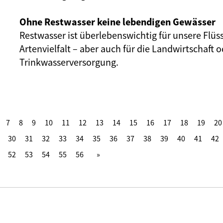
Ohne Restwasser keine lebendigen Gewässer
Restwasser ist überlebenswichtig für unsere Flüs
Artenvielfalt – aber auch für die Landwirtschaft o
Trinkwasserversorgung.
7
8
9
10
11
12
13
14
15
16
17
18
19
20
30
31
32
33
34
35
36
37
38
39
40
41
42
52
53
54
55
56