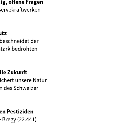
ig, offene Fragen
servekraftwerken
utz
beschneidet der
stark bedrohten
ile Zukunft
eichert unsere Natur
en des Schweizer
en Pestiziden
e Bregy (22.441)