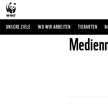
Direkt
zum
Inhalt
UNSERE ZIELE
WO WIR ARBEITEN
TIERARTEN
N
Medienm