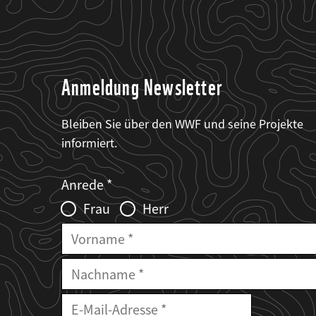
Anmeldung Newsletter
Bleiben Sie über den WWF und seine Projekte
informiert.
Web2Case
Fieldset
anrede_name
Anrede
Infofelder
Frau
Herr
Vorname
Nachname
E-
Mailadresse
E-