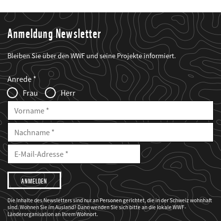
Anmeldung Newsletter
Bleiben Sie über den WWF und seine Projekte informiert.
Web2Case
Fieldset
anrede_name
Anrede
Infofelder
Frau
Herr
Vorname
Nachname
E-
Mailadresse
E-
Mail
Adresse
Ich
möchte,
dass
der
WWF
Die Inhalte des Newsletters sind nur an Personen gerichtet, die in der Schweiz wohnhaft
mich
sind. Wohnen Sie im Ausland? Dann wenden Sie sich bitte an die lokale WWF-
über
seine
Länderorganisation an Ihrem Wohnort.
Projekte