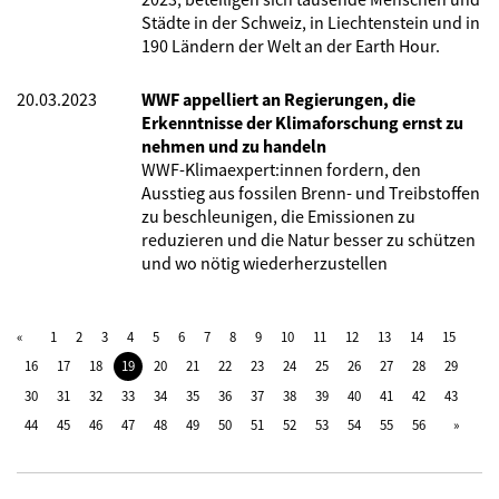
Städte in der Schweiz, in Liechtenstein und in
190 Ländern der Welt an der Earth Hour.
20.03.2023
WWF appelliert an Regierungen, die
Erkenntnisse der Klimaforschung ernst zu
nehmen und zu handeln
WWF-Klimaexpert:innen fordern, den
Ausstieg aus fossilen Brenn- und Treibstoffen
zu beschleunigen, die Emissionen zu
reduzieren und die Natur besser zu schützen
und wo nötig wiederherzustellen
1
2
3
4
5
6
7
8
9
10
11
12
13
14
15
16
17
18
19
20
21
22
23
24
25
26
27
28
29
30
31
32
33
34
35
36
37
38
39
40
41
42
43
44
45
46
47
48
49
50
51
52
53
54
55
56