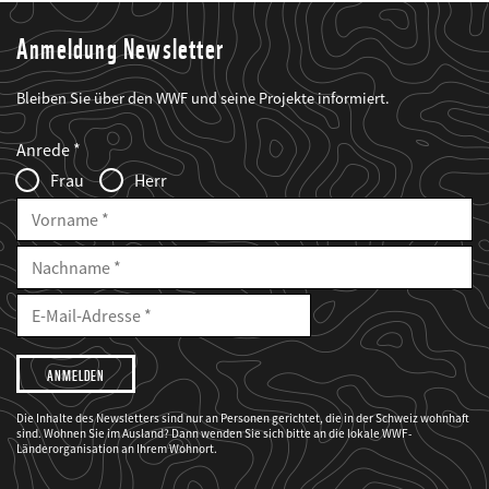
Anmeldung Newsletter
Bleiben Sie über den WWF und seine Projekte informiert.
Web2Case
Fieldset
anrede_name
Anrede
Infofelder
Frau
Herr
Vorname
Nachname
E-
Mailadresse
E-
Mail
Adresse
Ich
möchte,
dass
der
WWF
Die Inhalte des Newsletters sind nur an Personen gerichtet, die in der Schweiz wohnhaft
mich
sind. Wohnen Sie im Ausland? Dann wenden Sie sich bitte an die lokale WWF-
über
seine
Länderorganisation an Ihrem Wohnort.
Projekte
informiert.