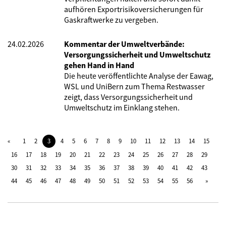
aufhören Exportrisikoversicherungen für
Gaskraftwerke zu vergeben.
24.02.2026
Kommentar der Umweltverbände:
Versorgungssicherheit und Umweltschutz
gehen Hand in Hand
Die heute veröffentlichte Analyse der Eawag,
WSL und UniBern
zum Thema Restwasser
zeigt, dass Versorgungssicherheit und
Umweltschutz im Einklang stehen.
1
2
3
4
5
6
7
8
9
10
11
12
13
14
15
16
17
18
19
20
21
22
23
24
25
26
27
28
29
30
31
32
33
34
35
36
37
38
39
40
41
42
43
44
45
46
47
48
49
50
51
52
53
54
55
56