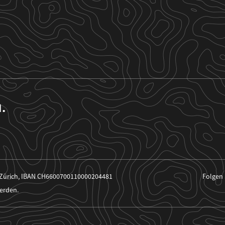
n.
 Zürich, IBAN CH6600700110000204481
Folgen 
erden.