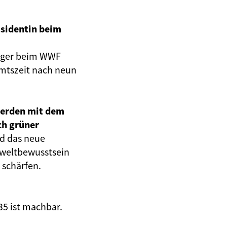
äsidentin beim
eiger beim WWF
mtszeit nach neun
werden mit dem
ch grüner
rd das neue
mweltbewusstsein
 schärfen.
35 ist machbar.