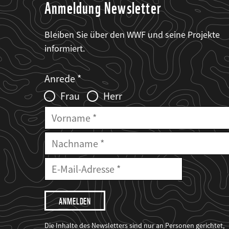
Anmeldung Newsletter
Bleiben Sie über den WWF und seine Projekte
informiert.
Web2Case
Fieldset
anrede_name
Anrede
Infofelder
Frau
Herr
Vorname
Nachname
E-
Mailadresse
E-
Mail
Adresse
Ich
möchte,
dass
der
WWF
Die Inhalte des Newsletters sind nur an Personen gerichtet,