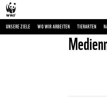
Direkt
zum
Inhalt
UNSERE ZIELE
WO WIR ARBEITEN
TIERARTEN
N
Medienm