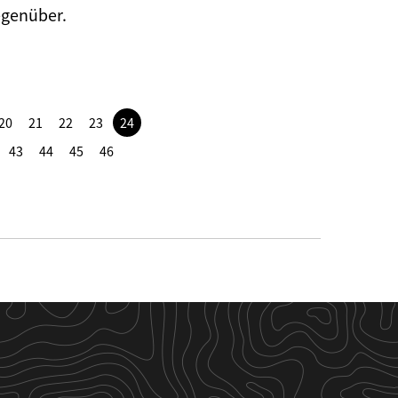
egenüber.
20
21
22
23
24
43
44
45
46