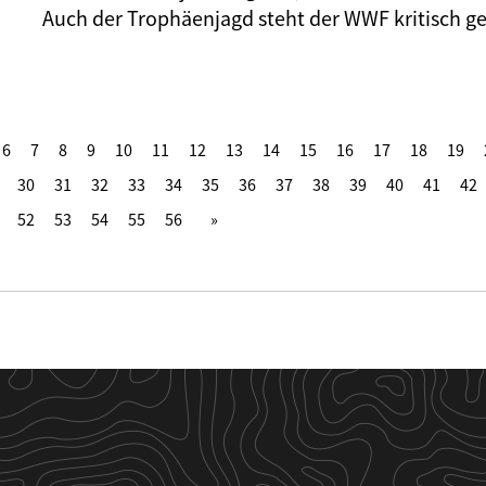
Auch der Trophäenjagd steht der WWF kritisch g
6
7
8
9
10
11
12
13
14
15
16
17
18
19
30
31
32
33
34
35
36
37
38
39
40
41
42
52
53
54
55
56