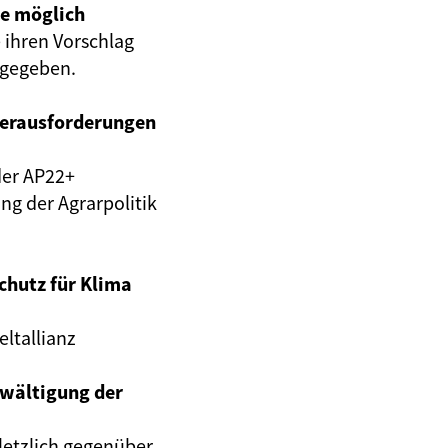
re möglich
 ihren Vorschlag
tgegeben.
herausforderungen
der AP22+
ng der Agrarpolitik
chutz für Klima
ltallianz
ewältigung der
letzlich gegenüber