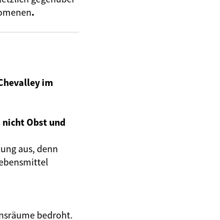
nomenen
.
Chevalley im
 nicht Obst und
tung aus, denn
Lebensmittel
ensräume bedroht.