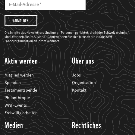
Mailadresse
E-
Mail
Adresse
Ich
möchte,
dass
der
WWF
Die Inhalte des Newsletters sind nur an Personen gerichtet, die in der Schweiz wohnhaft
mich
sind. Wohnen Sie im Ausland? Dann wenden Sie sich bitte an die lokale WWF-
über
seine
Länderorganisation an Ihrem Wohnort.
Projekte
informiert.
Aktiv werden
Über uns
Mitglied werden
Jobs
Spenden
Organisation
Testamentspende
Kontakt
Philanthropie
WWF-Events
Freiwillig arbeiten
Medien
Rechtliches