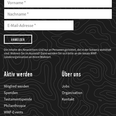
Vorname
Nachname
E-
Mailadresse
E-
Mail
Adresse
Ich
möchte,
dass
der
WWF
Die Inhalte des Newsletters sind nur an Personen gerichtet, die in der Schweiz wohnhaft
mich
sind. Wohnen Sie im Ausland? Dann wenden Sie sich bitte an die lokale WWF-
über
seine
Länderorganisation an Ihrem Wohnort.
Projekte
informiert.
Aktiv werden
Über uns
Mitglied werden
Jobs
Spenden
Organisation
Testamentspende
Kontakt
Philanthropie
WWF-Events