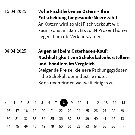
15.04.2025
Volle Fischtheken an Ostern – Ihre
Entscheidung für gesunde Meere zählt
An Ostern wird so viel Fisch verkauft wie
kaum sonst im Jahr. Bis zu 34 Prozent höher
liegen dann die Verkaufszahlen.
08.04.2025
Augen auf beim Osterhasen-Kauf:
Nachhaltigkeit von Schokoladenherstellern
und -händlern im Vergleich
Steigende Preise, kleinere Packungsgrössen
– die Schokoladenindustrie mutet
Konsument:innen weltweit einiges zu.
1
2
3
4
5
6
7
8
9
10
11
12
13
14
15
16
17
18
19
20
21
22
23
24
25
26
27
28
29
30
31
32
33
34
35
36
37
38
39
40
41
42
43
44
45
46
47
48
49
50
51
52
53
54
55
56