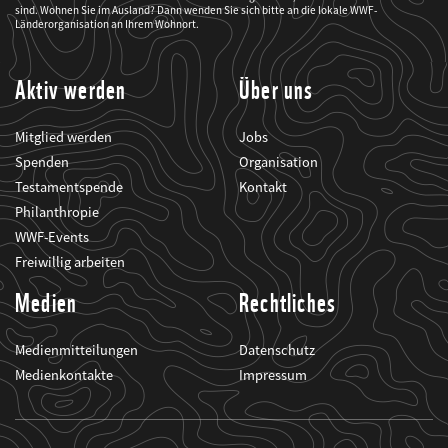
mich
sind. Wohnen Sie im Ausland? Dann wenden Sie sich bitte an die lokale WWF-
über
seine
Länderorganisation an Ihrem Wohnort.
Projekte
informiert.
Aktiv werden
Über uns
Mitglied werden
Jobs
Spenden
Organisation
Testamentspende
Kontakt
Philanthropie
WWF-Events
Freiwillig arbeiten
Medien
Rechtliches
Medienmitteilungen
Datenschutz
Medienkontakte
Impressum