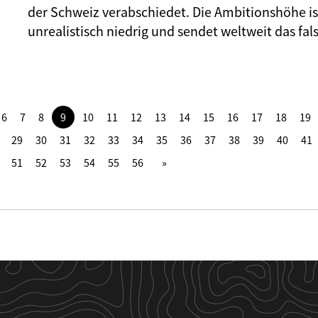
der Schweiz verabschiedet. Die Ambitionshöhe is
unrealistisch niedrig und sendet weltweit das fal
6
7
8
9
10
11
12
13
14
15
16
17
18
19
29
30
31
32
33
34
35
36
37
38
39
40
41
51
52
53
54
55
56