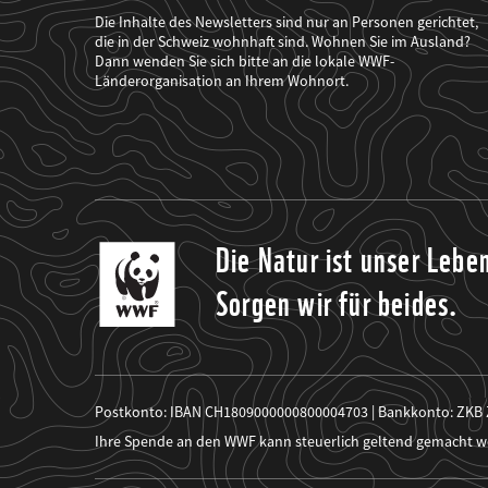
der
WWF
Die Inhalte des Newsletters sind nur an Personen gerichtet,
mich
die in der Schweiz wohnhaft sind. Wohnen Sie im Ausland?
über
Dann wenden Sie sich bitte an die lokale WWF-
seine
Projekte
Länderorganisation an Ihrem Wohnort.
informiert.
Die Natur ist unser Lebe
Sorgen wir für beides.
Postkonto: IBAN CH1809000000800004703 | Bankkonto: ZKB
Ihre Spende an den WWF kann steuerlich geltend gemacht w