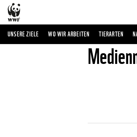
Direkt
zum
Inhalt
UNSERE ZIELE
WO WIR ARBEITEN
TIERARTEN
N
Medienm