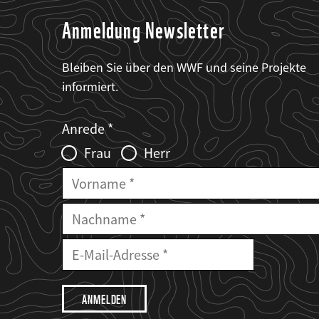
Anmeldung Newsletter
Bleiben Sie über den WWF und seine Projekte
informiert.
Web2Case
Fieldset
anrede_name
Anrede
Infofelder
Frau
Herr
Vorname
Nachname
E-
Mailadresse
E-
Mail
Adresse
Ich
möchte,
dass