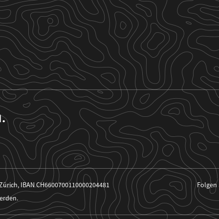
n.
 Zürich, IBAN CH6600700110000204481
Folgen 
erden.