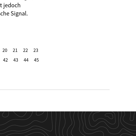
t jedoch
sche Signal.
20
21
22
23
42
43
44
45