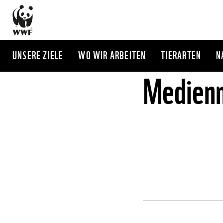
Direkt
zum
Inhalt
UNSERE ZIELE
WO WIR ARBEITEN
TIERARTEN
N
Medienm