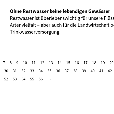
Ohne Restwasser keine lebendigen Gewässer
Restwasser ist überlebenswichtig für unsere Flüs
Artenvielfalt – aber auch für die Landwirtschaft o
Trinkwasserversorgung.
7
8
9
10
11
12
13
14
15
16
17
18
19
20
30
31
32
33
34
35
36
37
38
39
40
41
42
52
53
54
55
56