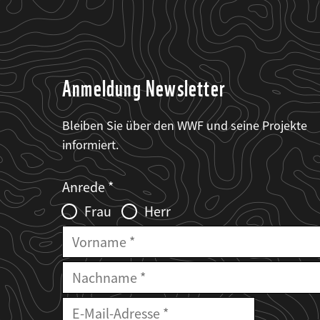
Anmeldung Newsletter
Bleiben Sie über den WWF und seine Projekte
informiert.
Web2Case
Fieldset
anrede_name
Anrede
Infofelder
Frau
Herr
Vorname
Nachname
E-
Mailadresse
E-