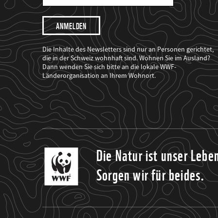
Mail
Adresse
Ich
möchte,
dass
der
WWF
Die Inhalte des Newsletters sind nur an Personen gerichtet,
mich
die in der Schweiz wohnhaft sind. Wohnen Sie im Ausland?
über
Dann wenden Sie sich bitte an die lokale WWF-
seine
Projekte
Länderorganisation an Ihrem Wohnort.
informiert.
Die Natur ist unser Lebe
Sorgen wir für beides.