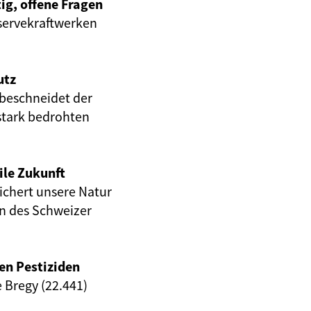
ig, offene Fragen
servekraftwerken
utz
beschneidet der
stark bedrohten
ile Zukunft
eichert unsere Natur
en des Schweizer
en Pestiziden
e Bregy (22.441)