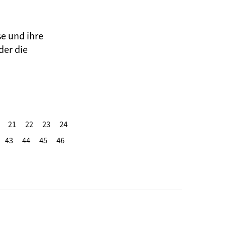
se und ihre
der die
21
22
23
24
43
44
45
46