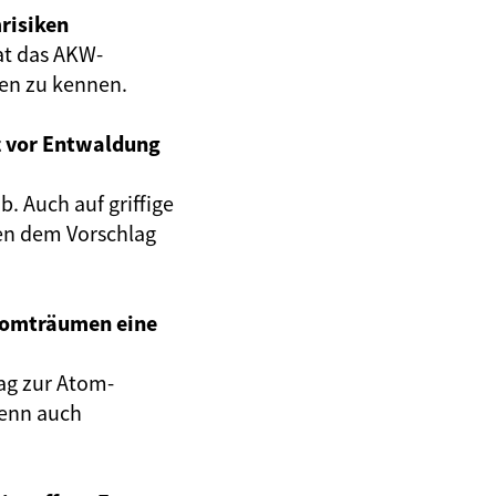
risiken
at das AKW-
gen zu kennen.
z vor Entwaldung
. Auch auf griffige
en dem Vorschlag
Atomträumen eine
ag zur Atom-
wenn auch