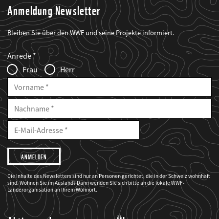
Anmeldung Newsletter
Bleiben Sie über den WWF und seine Projekte informiert.
Web2Case
Fieldset
anrede_name
Anrede
Infofelder
Frau
Herr
Vorname
Nachname
E-
Mailadresse
E-
Mail
Adresse
Ich
möchte,
dass
der
WWF
Die Inhalte des Newsletters sind nur an Personen gerichtet, die in der Schweiz wohnhaft
mich
sind. Wohnen Sie im Ausland? Dann wenden Sie sich bitte an die lokale WWF-
über
seine
Länderorganisation an Ihrem Wohnort.
Projekte
informiert.