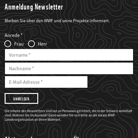
Anmeldung Newsletter
Bleiben Sie über den WWF und seine Projekte informiert.
Web2Case
Fieldset
anrede_name
Anrede
Infofelder
Frau
Herr
Vorname
Nachname
E-
Mailadresse
E-
Mail
Adresse
Ich
möchte,
dass
der
WWF
Die Inhalte des Newsletters sind nur an Personen gerichtet, die in der Schweiz wohnhaft
mich
sind. Wohnen Sie im Ausland? Dann wenden Sie sich bitte an die lokale WWF-
über
seine
Länderorganisation an Ihrem Wohnort.
Projekte
informiert.