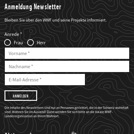
Anmeldung Newsletter
Bleiben Sie über den WWF und seine Projekte informiert.
Web2Case
Fieldset
anrede_name
Anrede
Infofelder
Frau
Herr
Vorname
Nachname
E-
Mailadresse
E-
Mail
Adresse
Ich
möchte,
dass
der
WWF
Die Inhalte des Newsletters sind nur an Personen gerichtet, die in der Schweiz wohnhaft
mich
sind. Wohnen Sie im Ausland? Dann wenden Sie sich bitte an die lokale WWF-
über
seine
Länderorganisation an Ihrem Wohnort.
Projekte
informiert.