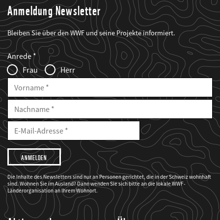
Anmeldung Newsletter
Bleiben Sie über den WWF und seine Projekte informiert.
Web2Case
Fieldset
anrede_name
Anrede
Infofelder
Frau
Herr
Vorname
Nachname
E-
Mailadresse
E-
Mail
Adresse
Ich
möchte,
dass
der
WWF
Die Inhalte des Newsletters sind nur an Personen gerichtet, die in der Schweiz wohnhaft
mich
sind. Wohnen Sie im Ausland? Dann wenden Sie sich bitte an die lokale WWF-
über
seine
Länderorganisation an Ihrem Wohnort.
Projekte
informiert.