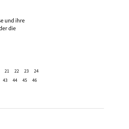
se und ihre
der die
21
22
23
24
43
44
45
46