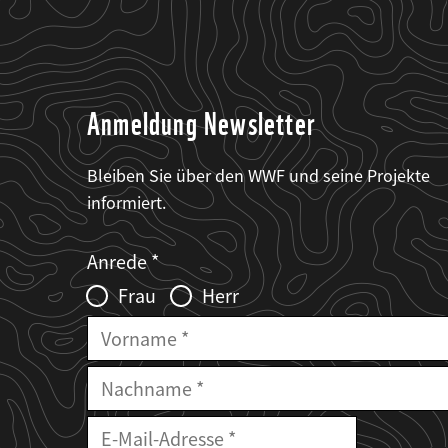
Anmeldung Newsletter
Bleiben Sie über den WWF und seine Projekte
informiert.
Web2Case
Fieldset
anrede_name
Anrede
Infofelder
Frau
Herr
Vorname
Nachname
E-
Mailadresse
E-