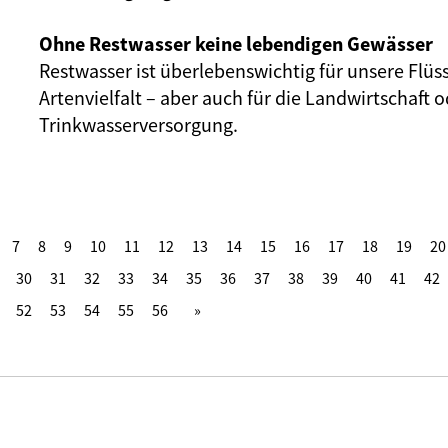
Ohne Restwasser keine lebendigen Gewässer
Restwasser ist überlebenswichtig für unsere Flüs
Artenvielfalt – aber auch für die Landwirtschaft o
Trinkwasserversorgung.
7
8
9
10
11
12
13
14
15
16
17
18
19
20
30
31
32
33
34
35
36
37
38
39
40
41
42
52
53
54
55
56