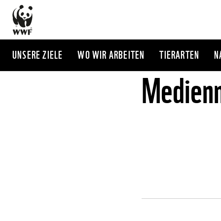
Direkt
zum
Inhalt
UNSERE ZIELE
WO WIR ARBEITEN
TIERARTEN
N
Medienm