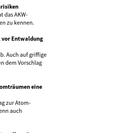
risiken
at das AKW-
gen zu kennen.
z vor Entwaldung
. Auch auf griffige
en dem Vorschlag
Atomträumen eine
ag zur Atom-
wenn auch