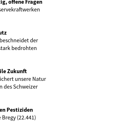
ig, offene Fragen
servekraftwerken
utz
beschneidet der
stark bedrohten
ile Zukunft
eichert unsere Natur
en des Schweizer
en Pestiziden
e Bregy (22.441)