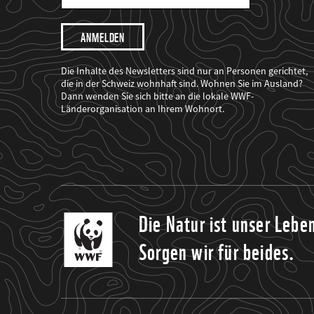
Mail
Adresse
Ich
möchte,
dass
der
WWF
Die Inhalte des Newsletters sind nur an Personen gerichtet,
mich
die in der Schweiz wohnhaft sind. Wohnen Sie im Ausland?
über
Dann wenden Sie sich bitte an die lokale WWF-
seine
Projekte
Länderorganisation an Ihrem Wohnort.
informiert.
Die Natur ist unser Lebe
Sorgen wir für beides.