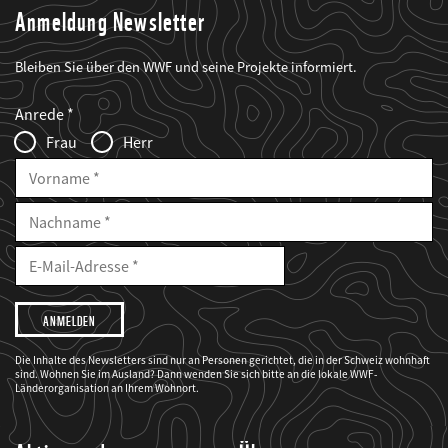
Anmeldung Newsletter
Bleiben Sie über den WWF und seine Projekte informiert.
Web2Case
Fieldset
anrede_name
Anrede
Infofelder
Frau
Herr
Vorname
Nachname
E-
Mailadresse
E-
Mail
Adresse
Ich
möchte,
dass
der
WWF
Die Inhalte des Newsletters sind nur an Personen gerichtet, die in der Schweiz wohnhaft
mich
sind. Wohnen Sie im Ausland? Dann wenden Sie sich bitte an die lokale WWF-
über
seine
Länderorganisation an Ihrem Wohnort.
Projekte
informiert.