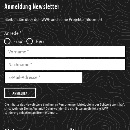
Anmeldung Newsletter
Bleiben Sie über den WWF und seine Projekte informiert.
Web2Case
Fieldset
anrede_name
Anrede
Infofelder
Frau
Herr
Vorname
Nachname
E-
Mailadresse
E-
Mail
Adresse
Ich
möchte,
dass
der
WWF
Die Inhalte des Newsletters sind nur an Personen gerichtet, die in der Schweiz wohnhaft
mich
sind. Wohnen Sie im Ausland? Dann wenden Sie sich bitte an die lokale WWF-
über
seine
Länderorganisation an Ihrem Wohnort.
Projekte
informiert.