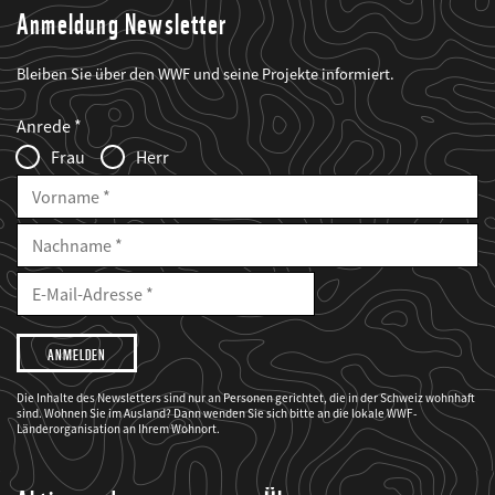
Anmeldung Newsletter
Bleiben Sie über den WWF und seine Projekte informiert.
Web2Case
Fieldset
anrede_name
Anrede
Infofelder
Frau
Herr
Vorname
Nachname
E-
Mailadresse
E-
Mail
Adresse
Ich
möchte,
dass
der
WWF
Die Inhalte des Newsletters sind nur an Personen gerichtet, die in der Schweiz wohnhaft
mich
sind. Wohnen Sie im Ausland? Dann wenden Sie sich bitte an die lokale WWF-
über
seine
Länderorganisation an Ihrem Wohnort.
Projekte
informiert.