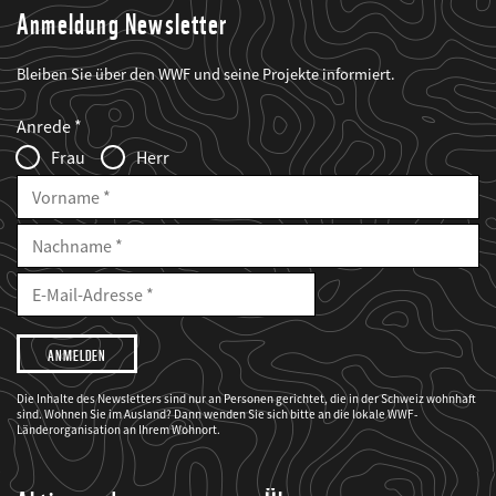
Anmeldung Newsletter
Bleiben Sie über den WWF und seine Projekte informiert.
Web2Case
Fieldset
anrede_name
Anrede
Infofelder
Frau
Herr
Vorname
Nachname
E-
Mailadresse
E-
Mail
Adresse
Ich
möchte,
dass
der
WWF
Die Inhalte des Newsletters sind nur an Personen gerichtet, die in der Schweiz wohnhaft
mich
sind. Wohnen Sie im Ausland? Dann wenden Sie sich bitte an die lokale WWF-
über
seine
Länderorganisation an Ihrem Wohnort.
Projekte
informiert.