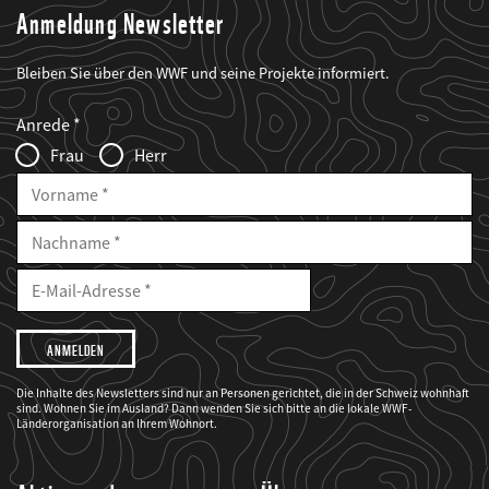
Anmeldung Newsletter
Bleiben Sie über den WWF und seine Projekte informiert.
Web2Case
Fieldset
anrede_name
Anrede
Infofelder
Frau
Herr
Vorname
Nachname
E-
Mailadresse
E-
Mail
Adresse
Ich
möchte,
dass
der
WWF
Die Inhalte des Newsletters sind nur an Personen gerichtet, die in der Schweiz wohnhaft
mich
sind. Wohnen Sie im Ausland? Dann wenden Sie sich bitte an die lokale WWF-
über
seine
Länderorganisation an Ihrem Wohnort.
Projekte
informiert.