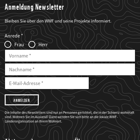
Anmeldung Newsletter
Bleiben Sie über den WWF und seine Projekte informiert.
Web2Case
Fieldset
anrede_name
Anrede
Infofelder
Frau
Herr
Vorname
Nachname
E-
Mailadresse
E-
Mail
Adresse
Ich
möchte,
dass
der
WWF
Die Inhalte des Newsletters sind nur an Personen gerichtet, die in der Schweiz wohnhaft
mich
sind. Wohnen Sie im Ausland? Dann wenden Sie sich bitte an die lokale WWF-
über
seine
Länderorganisation an Ihrem Wohnort.
Projekte
informiert.