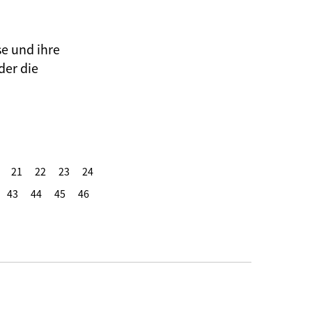
se und ihre
der die
21
22
23
24
43
44
45
46