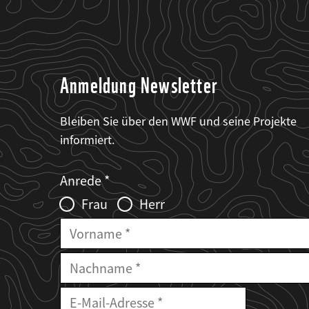
Anmeldung Newsletter
Bleiben Sie über den WWF und seine Projekte
informiert.
Web2Case
Fieldset
anrede_name
Anrede
Infofelder
Frau
Herr
Vorname
Nachname
E-
Mailadresse
E-