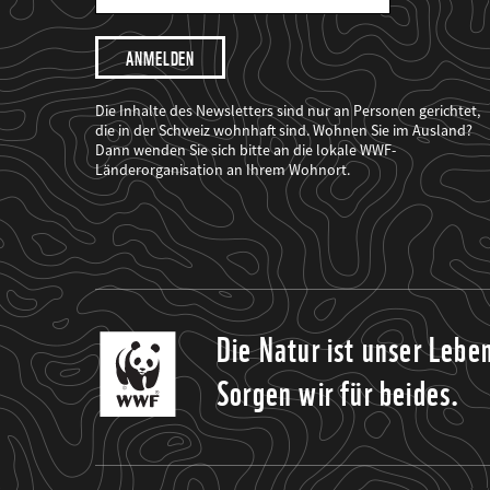
Mail
Adresse
Ich
möchte,
dass
der
WWF
Die Inhalte des Newsletters sind nur an Personen gerichtet,
mich
die in der Schweiz wohnhaft sind. Wohnen Sie im Ausland?
über
Dann wenden Sie sich bitte an die lokale WWF-
seine
Projekte
Länderorganisation an Ihrem Wohnort.
informiert.
Die Natur ist unser Lebe
Sorgen wir für beides.