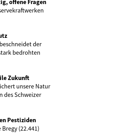
ig, offene Fragen
servekraftwerken
utz
beschneidet der
stark bedrohten
ile Zukunft
eichert unsere Natur
en des Schweizer
en Pestiziden
e Bregy (22.441)