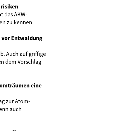
risiken
at das AKW-
gen zu kennen.
z vor Entwaldung
. Auch auf griffige
en dem Vorschlag
Atomträumen eine
ag zur Atom-
wenn auch