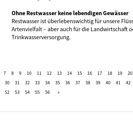
Ohne Restwasser keine lebendigen Gewässer
Restwasser ist überlebenswichtig für unsere Flüs
Artenvielfalt – aber auch für die Landwirtschaft o
Trinkwasserversorgung.
7
8
9
10
11
12
13
14
15
16
17
18
19
20
30
31
32
33
34
35
36
37
38
39
40
41
42
52
53
54
55
56