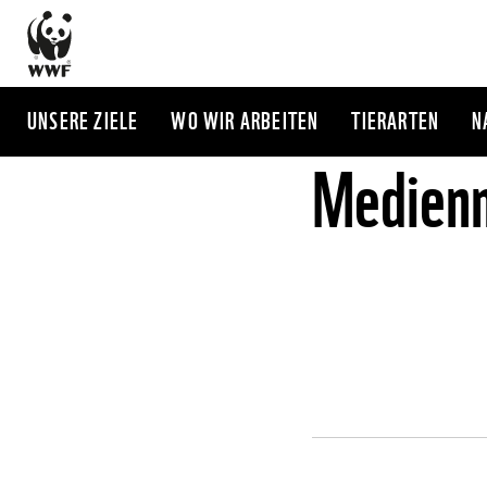
Direkt
zum
Inhalt
UNSERE ZIELE
WO WIR ARBEITEN
TIERARTEN
N
Medienm