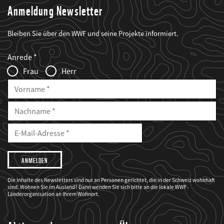
Anmeldung Newsletter
Bleiben Sie über den WWF und seine Projekte informiert.
Web2Case
Fieldset
anrede_name
Anrede
Infofelder
Frau
Herr
Vorname
Nachname
E-
Mailadresse
E-
Mail
Adresse
Ich
möchte,
dass
der
WWF
Die Inhalte des Newsletters sind nur an Personen gerichtet, die in der Schweiz wohnhaft
mich
sind. Wohnen Sie im Ausland? Dann wenden Sie sich bitte an die lokale WWF-
über
seine
Länderorganisation an Ihrem Wohnort.
Projekte
informiert.