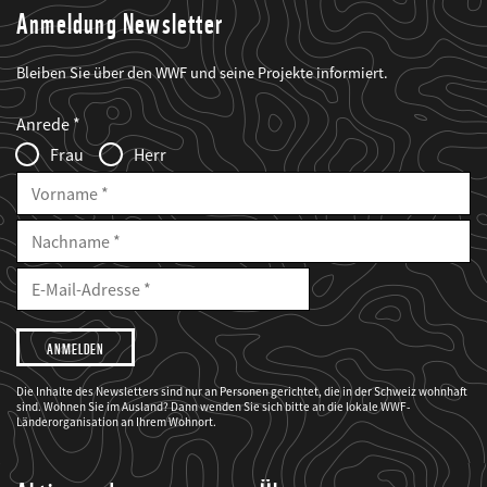
Anmeldung Newsletter
Bleiben Sie über den WWF und seine Projekte informiert.
Web2Case
Fieldset
anrede_name
Anrede
Infofelder
Frau
Herr
Vorname
Nachname
E-
Mailadresse
E-
Mail
Adresse
Ich
möchte,
dass
der
WWF
Die Inhalte des Newsletters sind nur an Personen gerichtet, die in der Schweiz wohnhaft
mich
sind. Wohnen Sie im Ausland? Dann wenden Sie sich bitte an die lokale WWF-
über
seine
Länderorganisation an Ihrem Wohnort.
Projekte
informiert.