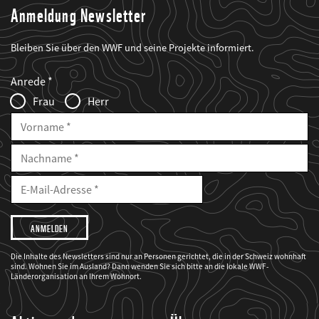
Anmeldung Newsletter
Bleiben Sie über den WWF und seine Projekte informiert.
Web2Case
Fieldset
anrede_name
Anrede
Infofelder
Frau
Herr
Vorname
Nachname
E-
Mailadresse
E-
Mail
Adresse
Ich
möchte,
dass
der
WWF
Die Inhalte des Newsletters sind nur an Personen gerichtet, die in der Schweiz wohnhaft
mich
sind. Wohnen Sie im Ausland? Dann wenden Sie sich bitte an die lokale WWF-
über
seine
Länderorganisation an Ihrem Wohnort.
Projekte
informiert.