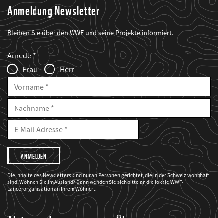
Anmeldung Newsletter
Bleiben Sie über den WWF und seine Projekte informiert.
Web2Case
Fieldset
anrede_name
Anrede
Infofelder
Frau
Herr
Vorname
Nachname
E-
Mailadresse
E-
Mail
Adresse
Ich
möchte,
dass
der
WWF
Die Inhalte des Newsletters sind nur an Personen gerichtet, die in der Schweiz wohnhaft
mich
sind. Wohnen Sie im Ausland? Dann wenden Sie sich bitte an die lokale WWF-
über
seine
Länderorganisation an Ihrem Wohnort.
Projekte
informiert.