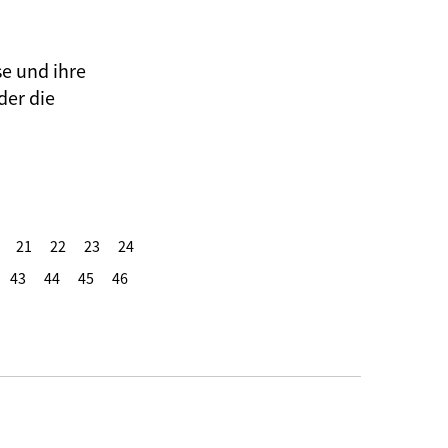
se und ihre
der die
21
22
23
24
43
44
45
46