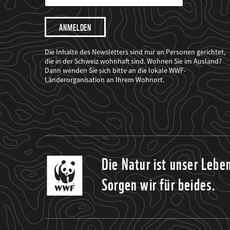
Mail
Adresse
Ich
möchte,
dass
der
WWF
Die Inhalte des Newsletters sind nur an Personen gerichtet,
mich
die in der Schweiz wohnhaft sind. Wohnen Sie im Ausland?
über
Dann wenden Sie sich bitte an die lokale WWF-
seine
Projekte
Länderorganisation an Ihrem Wohnort.
informiert.
Die Natur ist unser Lebe
Sorgen wir für beides.