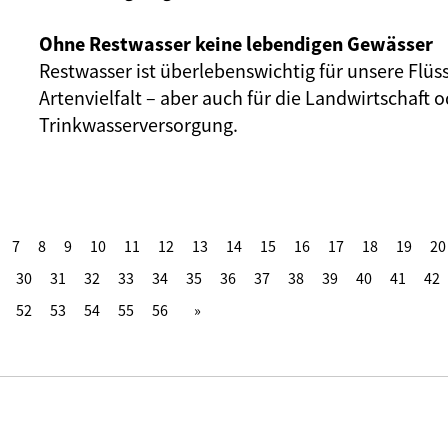
Ohne Restwasser keine lebendigen Gewässer
Restwasser ist überlebenswichtig für unsere Flüs
Artenvielfalt – aber auch für die Landwirtschaft o
Trinkwasserversorgung.
7
8
9
10
11
12
13
14
15
16
17
18
19
20
30
31
32
33
34
35
36
37
38
39
40
41
42
52
53
54
55
56