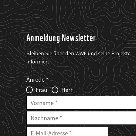
Anmeldung Newsletter
Bleiben Sie über den WWF und seine Projekte
informiert.
Web2Case
Fieldset
anrede_name
Anrede
Infofelder
Frau
Herr
Vorname
Nachname
E-
Mailadresse
E-