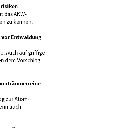
risiken
at das AKW-
gen zu kennen.
z vor Entwaldung
. Auch auf griffige
en dem Vorschlag
Atomträumen eine
ag zur Atom-
wenn auch