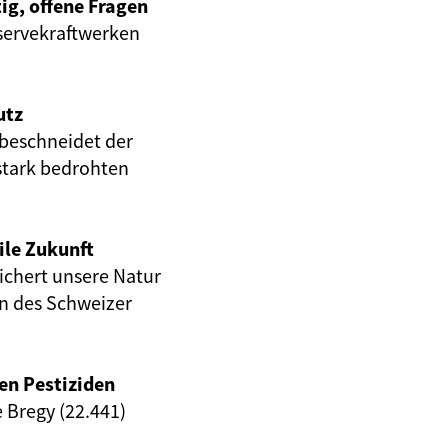
ig, offene Fragen
servekraftwerken
utz
beschneidet der
stark bedrohten
ile Zukunft
eichert unsere Natur
en des Schweizer
en Pestiziden
e Bregy (22.441)