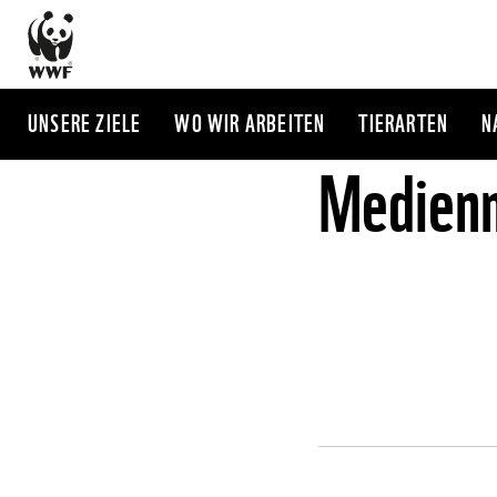
Direkt
zum
Inhalt
UNSERE ZIELE
WO WIR ARBEITEN
TIERARTEN
N
Medienm