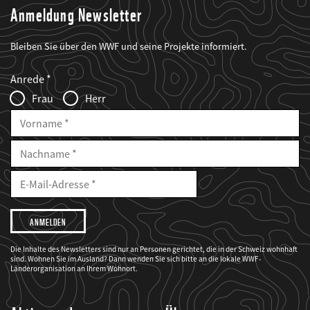
Anmeldung Newsletter
Bleiben Sie über den WWF und seine Projekte informiert.
Web2Case
Fieldset
anrede_name
Anrede
Infofelder
Frau
Herr
Vorname
Nachname
E-
Mailadresse
E-
Mail
Adresse
Ich
möchte,
dass
der
WWF
Die Inhalte des Newsletters sind nur an Personen gerichtet, die in der Schweiz wohnhaft
mich
sind. Wohnen Sie im Ausland? Dann wenden Sie sich bitte an die lokale WWF-
über
seine
Länderorganisation an Ihrem Wohnort.
Projekte
informiert.