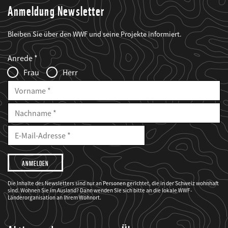
Anmeldung Newsletter
Bleiben Sie über den WWF und seine Projekte informiert.
Web2Case
Fieldset
anrede_name
Anrede
Infofelder
Frau
Herr
Vorname
Nachname
E-
Mailadresse
E-
Mail
Adresse
Ich
möchte,
dass
der
WWF
Die Inhalte des Newsletters sind nur an Personen gerichtet, die in der Schweiz wohnhaft
mich
sind. Wohnen Sie im Ausland? Dann wenden Sie sich bitte an die lokale WWF-
über
seine
Länderorganisation an Ihrem Wohnort.
Projekte
informiert.