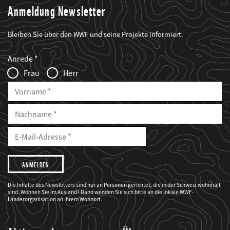
Anmeldung Newsletter
Bleiben Sie über den WWF und seine Projekte informiert.
Web2Case
Fieldset
anrede_name
Anrede
Infofelder
Frau
Herr
Vorname
Nachname
E-
Mailadresse
E-
Mail
Adresse
Ich
möchte,
dass
der
WWF
Die Inhalte des Newsletters sind nur an Personen gerichtet, die in der Schweiz wohnhaft
mich
sind. Wohnen Sie im Ausland? Dann wenden Sie sich bitte an die lokale WWF-
über
seine
Länderorganisation an Ihrem Wohnort.
Projekte
informiert.