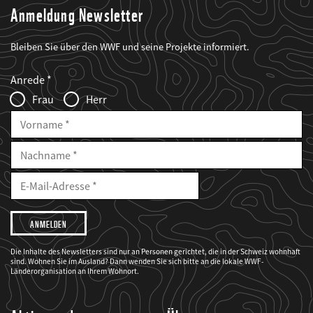
Anmeldung Newsletter
Bleiben Sie über den WWF und seine Projekte informiert.
Web2Case
Fieldset
anrede_name
Anrede
Infofelder
Frau
Herr
Vorname
Nachname
E-
Mailadresse
E-
Mail
Adresse
Ich
möchte,
dass
der
WWF
Die Inhalte des Newsletters sind nur an Personen gerichtet, die in der Schweiz wohnhaft
mich
sind. Wohnen Sie im Ausland? Dann wenden Sie sich bitte an die lokale WWF-
über
seine
Länderorganisation an Ihrem Wohnort.
Projekte
informiert.