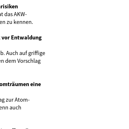
risiken
at das AKW-
gen zu kennen.
z vor Entwaldung
. Auch auf griffige
en dem Vorschlag
Atomträumen eine
ag zur Atom-
wenn auch