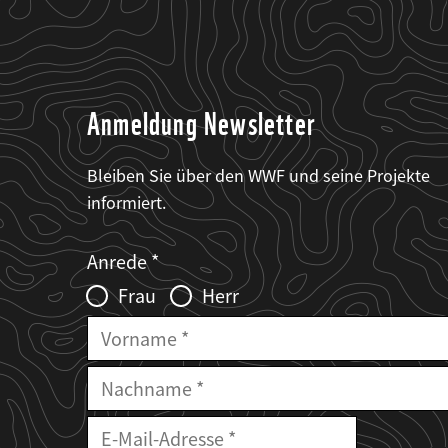
Anmeldung Newsletter
Bleiben Sie über den WWF und seine Projekte
informiert.
Web2Case
Fieldset
anrede_name
Anrede
Infofelder
Frau
Herr
Vorname
Nachname
E-
Mailadresse
E-