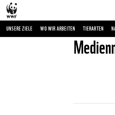
Direkt
zum
Inhalt
UNSERE ZIELE
WO WIR ARBEITEN
TIERARTEN
N
Medienm