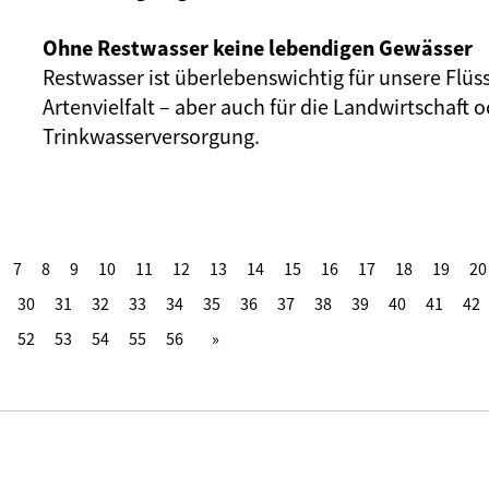
Ohne Restwasser keine lebendigen Gewässer
Restwasser ist überlebenswichtig für unsere Flüs
Artenvielfalt – aber auch für die Landwirtschaft o
Trinkwasserversorgung.
7
8
9
10
11
12
13
14
15
16
17
18
19
20
30
31
32
33
34
35
36
37
38
39
40
41
42
52
53
54
55
56