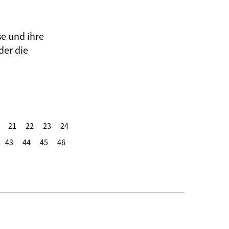
se und ihre
der die
21
22
23
24
43
44
45
46