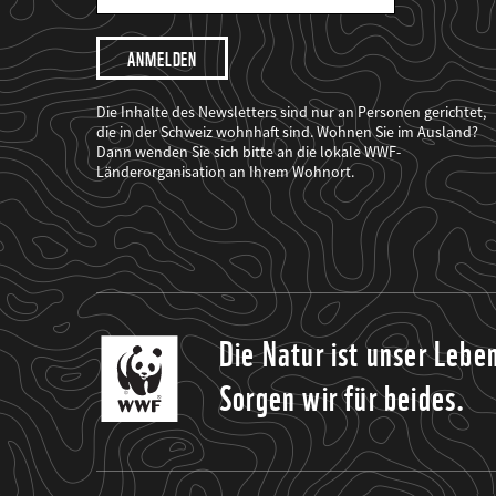
Mail
Adresse
Ich
möchte,
dass
der
WWF
Die Inhalte des Newsletters sind nur an Personen gerichtet,
mich
die in der Schweiz wohnhaft sind. Wohnen Sie im Ausland?
über
Dann wenden Sie sich bitte an die lokale WWF-
seine
Projekte
Länderorganisation an Ihrem Wohnort.
informiert.
Die Natur ist unser Lebe
Sorgen wir für beides.