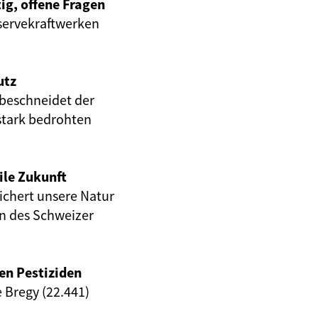
ig, offene Fragen
servekraftwerken
utz
beschneidet der
stark bedrohten
ile Zukunft
eichert unsere Natur
en des Schweizer
en Pestiziden
e Bregy (22.441)