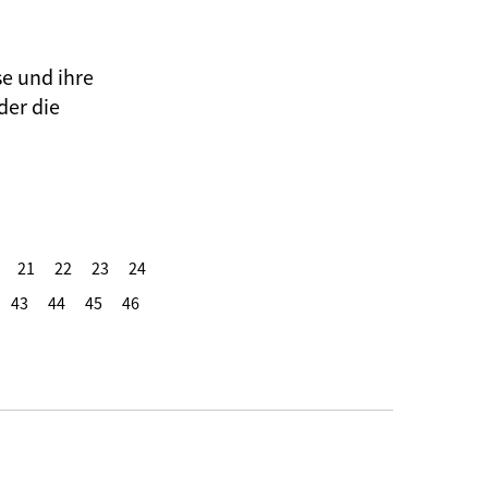
se und ihre
der die
21
22
23
24
43
44
45
46