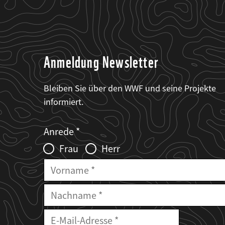
Anmeldung Newsletter
Bleiben Sie über den WWF und seine Projekte
informiert.
Web2Case
Fieldset
anrede_name
Anrede
Infofelder
Frau
Herr
Vorname
Nachname
E-
Mailadresse
E-