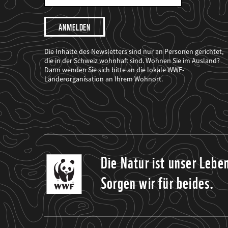
Mail
Adresse
Ich
möchte,
dass
der
WWF
Die Inhalte des Newsletters sind nur an Personen gerichtet,
mich
die in der Schweiz wohnhaft sind. Wohnen Sie im Ausland?
über
Dann wenden Sie sich bitte an die lokale WWF-
seine
Projekte
Länderorganisation an Ihrem Wohnort.
informiert.
Die Natur ist unser Lebe
Sorgen wir für beides.