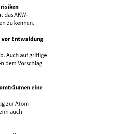
risiken
at das AKW-
gen zu kennen.
z vor Entwaldung
. Auch auf griffige
en dem Vorschlag
Atomträumen eine
ag zur Atom-
wenn auch