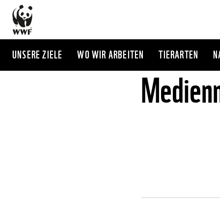
Direkt
zum
Inhalt
UNSERE ZIELE
WO WIR ARBEITEN
TIERARTEN
N
Medienm