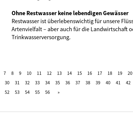
Ohne Restwasser keine lebendigen Gewässer
Restwasser ist überlebenswichtig für unsere Flüs
Artenvielfalt – aber auch für die Landwirtschaft o
Trinkwasserversorgung.
7
8
9
10
11
12
13
14
15
16
17
18
19
20
30
31
32
33
34
35
36
37
38
39
40
41
42
52
53
54
55
56