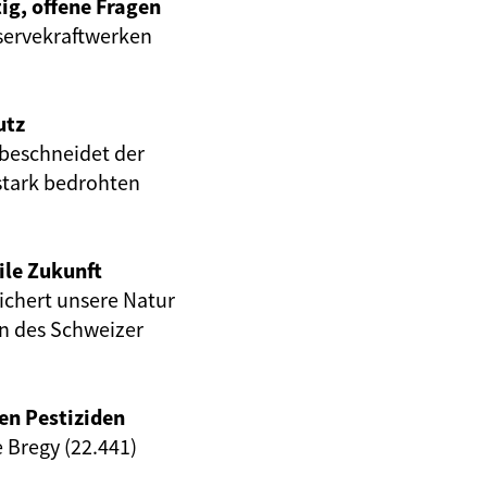
ig, offene Fragen
servekraftwerken
utz
beschneidet der
stark bedrohten
ile Zukunft
eichert unsere Natur
en des Schweizer
en Pestiziden
e Bregy (22.441)