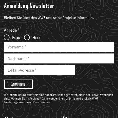
Anmeldung Newsletter
Bleiben Sie über den WWF und seine Projekte informiert.
Web2Case
Fieldset
anrede_name
Anrede
Infofelder
Frau
Herr
Vorname
Nachname
E-
Mailadresse
E-
Mail
Adresse
Ich
möchte,
dass
der
WWF
Die Inhalte des Newsletters sind nur an Personen gerichtet, die in der Schweiz wohnhaft
mich
sind. Wohnen Sie im Ausland? Dann wenden Sie sich bitte an die lokale WWF-
über
seine
Länderorganisation an Ihrem Wohnort.
Projekte
informiert.