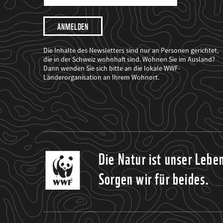
Mail
Adresse
Ich
möchte,
dass
der
WWF
Die Inhalte des Newsletters sind nur an Personen gerichtet,
mich
die in der Schweiz wohnhaft sind. Wohnen Sie im Ausland?
über
Dann wenden Sie sich bitte an die lokale WWF-
seine
Projekte
Länderorganisation an Ihrem Wohnort.
informiert.
Die Natur ist unser Lebe
Sorgen wir für beides.