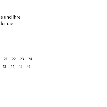
se und ihre
der die
21
22
23
24
43
44
45
46