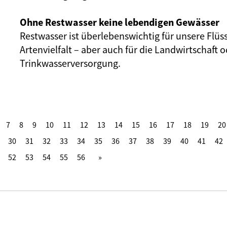
Ohne Restwasser keine lebendigen Gewässer
Restwasser ist überlebenswichtig für unsere Flüs
Artenvielfalt – aber auch für die Landwirtschaft o
Trinkwasserversorgung.
7
8
9
10
11
12
13
14
15
16
17
18
19
20
30
31
32
33
34
35
36
37
38
39
40
41
42
52
53
54
55
56