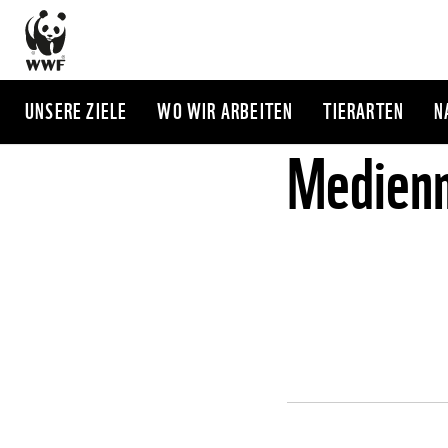
Direkt
zum
Inhalt
UNSERE ZIELE
WO WIR ARBEITEN
TIERARTEN
N
Medienm