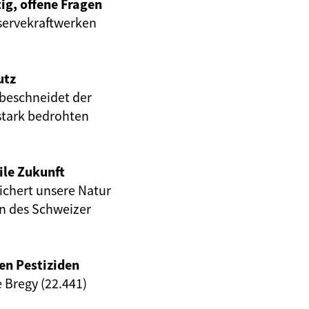
ig, offene Fragen
servekraftwerken
utz
beschneidet der
stark bedrohten
ile Zukunft
eichert unsere Natur
en des Schweizer
en Pestiziden
e Bregy (22.441)