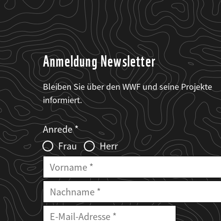
Anmeldung Newsletter
Bleiben Sie über den WWF und seine Projekte
informiert.
Web2Case
Fieldset
anrede_name
Anrede
Infofelder
Frau
Herr
Vorname
Nachname
E-
Mailadresse
E-