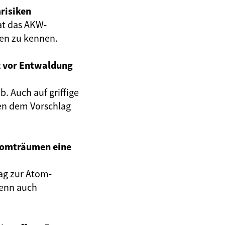
risiken
at das AKW-
gen zu kennen.
z vor Entwaldung
. Auch auf griffige
en dem Vorschlag
Atomträumen eine
ag zur Atom-
wenn auch