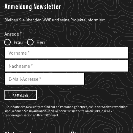
Anmeldung Newsletter
Bleiben Sie über den WWF und seine Projekte informiert.
Web2Case
Fieldset
anrede_name
Anrede
Infofelder
Frau
Herr
Vorname
Nachname
E-
Mailadresse
E-
Mail
Adresse
Ich
möchte,
dass
der
WWF
Die Inhalte des Newsletters sind nur an Personen gerichtet, die in der Schweiz wohnhaft
mich
sind. Wohnen Sie im Ausland? Dann wenden Sie sich bitte an die lokale WWF-
über
seine
Länderorganisation an Ihrem Wohnort.
Projekte
informiert.